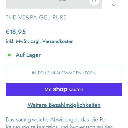
SCHLIESSEN (
ESC)
THE VE&PA GEL PURE
Normaler
€18,95
Preis
inkl. MwSt. zzgl.
Versandkosten
Auf Lager
IN DEN EINKAUFSWAGEN LEGEN
Weitere Bezahlmöglichkeiten
Das samtig-weiche Abwischgel, das die Po-
Reinigung reibungslos und hygienisch sauber