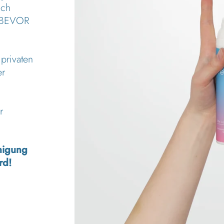
ich
, BEVOR
privaten
er
r
inigung
rd!