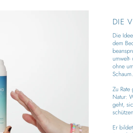
DIE 
Die Idee
dem Bed
beanspr
umwelt- 
ohne um
Schaum
Zu Rate
Natur: W
geht, s
schütze
Er bilde