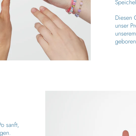
Speichel
Diesen 
unser P
unserem
geboren
o sanft,
igen.