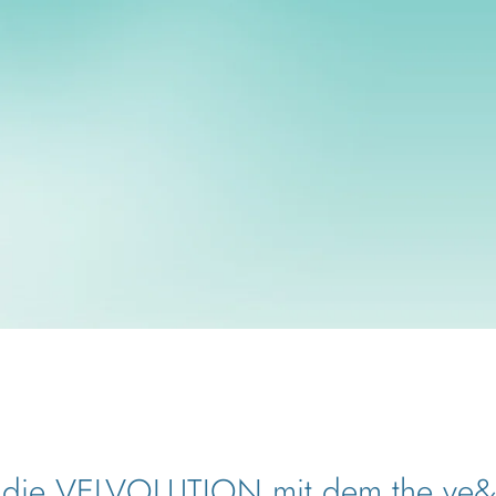
 die VELVOLUTION mit dem the ve&