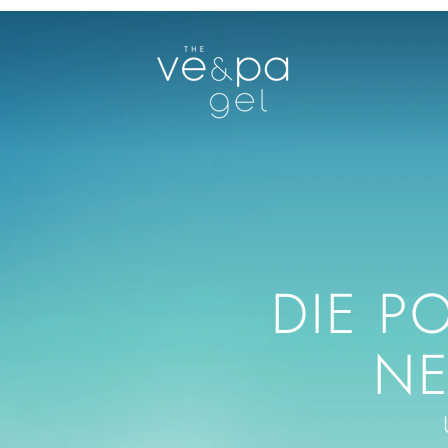
VEPA
NATURALS
GMBH
NG BEGINNT
 GESCHÄFT:
SAMTIG WEICH ABWISCHEN.